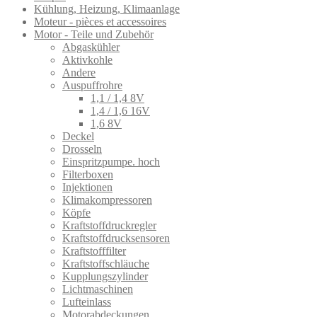
Kühlung, Heizung, Klimaanlage
Moteur - pièces et accessoires
Motor - Teile und Zubehör
Abgaskühler
Aktivkohle
Andere
Auspuffrohre
1,1 / 1,4 8V
1,4 / 1,6 16V
1,6 8V
Deckel
Drosseln
Einspritzpumpe. hoch
Filterboxen
Injektionen
Klimakompressoren
Köpfe
Kraftstoffdruckregler
Kraftstoffdrucksensoren
Kraftstofffilter
Kraftstoffschläuche
Kupplungszylinder
Lichtmaschinen
Lufteinlass
Motorabdeckungen