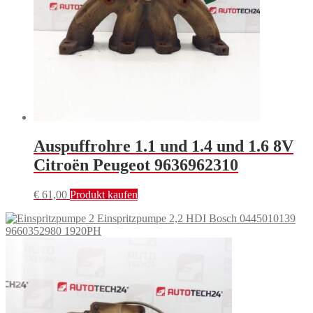
Auspuffrohre 1.1 und 1.4 und 1.6 8V
Citroën Peugeot 9636962310
€
61,00
Produkt kaufen
Einspritzpumpe 2,2 HDI Bosch 0445010139
9660352980 1920PH