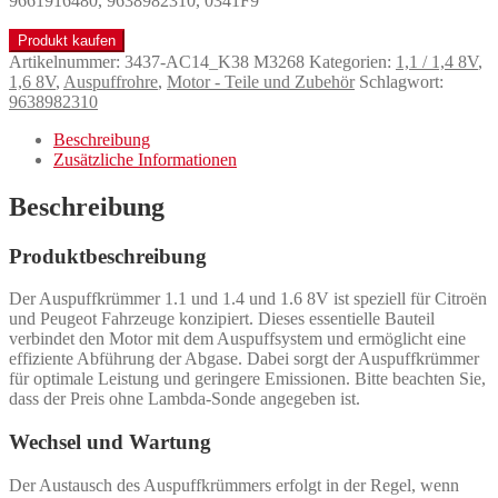
9661916480, 9638982310, 0341F9
Produkt kaufen
Artikelnummer:
3437-AC14_K38 M3268
Kategorien:
1,1 / 1,4 8V
,
1,6 8V
,
Auspuffrohre
,
Motor - Teile und Zubehör
Schlagwort:
9638982310
Beschreibung
Zusätzliche Informationen
Beschreibung
Produktbeschreibung
Der Auspuffkrümmer 1.1 und 1.4 und 1.6 8V ist speziell für Citroën
und Peugeot Fahrzeuge konzipiert. Dieses essentielle Bauteil
verbindet den Motor mit dem Auspuffsystem und ermöglicht eine
effiziente Abführung der Abgase. Dabei sorgt der Auspuffkrümmer
für optimale Leistung und geringere Emissionen. Bitte beachten Sie,
dass der Preis ohne Lambda-Sonde angegeben ist.
Wechsel und Wartung
Der Austausch des Auspuffkrümmers erfolgt in der Regel, wenn