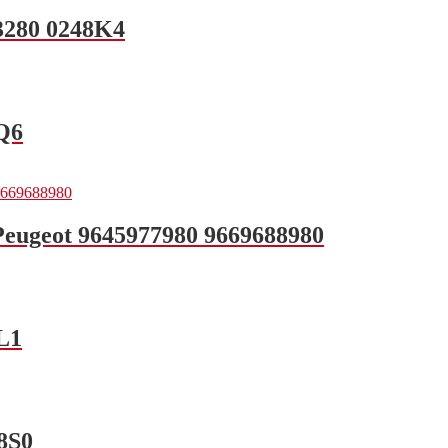
3280 0248K4
8Q6
Peugeot 9645977980 9669688980
L1
8S0