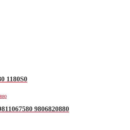
80 1180S0
9811067580 9806820880