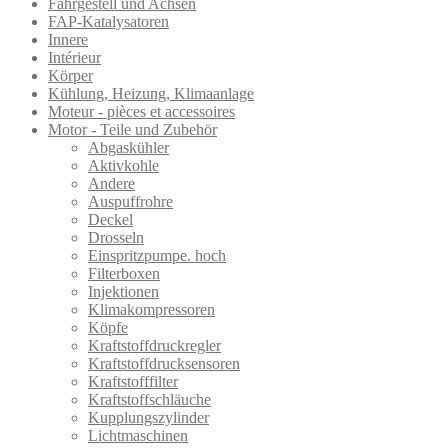
Fahrgestell und Achsen
FAP-Katalysatoren
Innere
Intérieur
Körper
Kühlung, Heizung, Klimaanlage
Moteur - pièces et accessoires
Motor - Teile und Zubehör
Abgaskühler
Aktivkohle
Andere
Auspuffrohre
Deckel
Drosseln
Einspritzpumpe. hoch
Filterboxen
Injektionen
Klimakompressoren
Köpfe
Kraftstoffdruckregler
Kraftstoffdrucksensoren
Kraftstofffilter
Kraftstoffschläuche
Kupplungszylinder
Lichtmaschinen