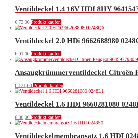
Ventildeckel 1.4 16V HDI 8HY 964154
€
73,00
Produkt kaufen
Ventildeckel 2.0 HDi 9662688980 024
€
91,00
Produkt kaufen
Ansaugkrümmerventildeckel Citroën 
€
121,00
Produkt kaufen
Ventildeckel 1.6 HDI 9660281080 0248
€
36,00
Produkt kaufen
Ventildeckelmembransatz 1.6 HDI 024