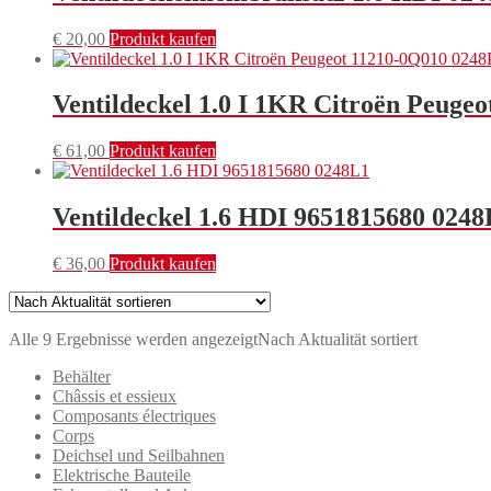
€
20,00
Produkt kaufen
Ventildeckel 1.0 I 1KR Citroën Peuge
€
61,00
Produkt kaufen
Ventildeckel 1.6 HDI 9651815680 0248
€
36,00
Produkt kaufen
Alle 9 Ergebnisse werden angezeigt
Nach Aktualität sortiert
Behälter
Châssis et essieux
Composants électriques
Corps
Deichsel und Seilbahnen
Elektrische Bauteile