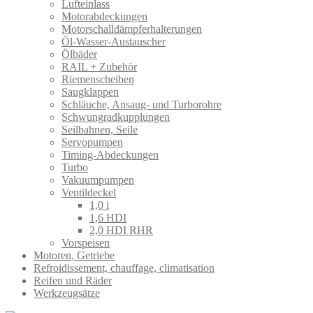
Lufteinlass
Motorabdeckungen
Motorschalldämpferhalterungen
Öl-Wasser-Austauscher
Ölbäder
RAIL + Zubehör
Riemenscheiben
Saugklappen
Schläuche, Ansaug- und Turborohre
Schwungradkupplungen
Seilbahnen, Seile
Servopumpen
Timing-Abdeckungen
Turbo
Vakuumpumpen
Ventildeckel
1,0 i
1,6 HDI
2,0 HDI RHR
Vorspeisen
Motoren, Getriebe
Refroidissement, chauffage, climatisation
Reifen und Räder
Werkzeugsätze