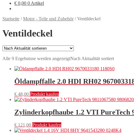
€
0,00
0 Artikel
Startseite
/
Motor - Teile und Zubehör
/
Ventildeckel
Ventildeckel
Alle 9 Ergebnisse werden angezeigt
Nach Aktualität sortiert
Öldampffalle 2.0 HDI RH02 96700331
€
48,00
Produkt kaufen
Zylinderkopfhaube 1.2 VTI PureTech 
€
121,00
Produkt kaufen