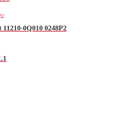
ot 11210-0Q010 0248P2
L1