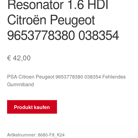
Resonator 1.6 HDI
Mein Konto
Citroën Peugeot
Warenkorb
9653778380 038354
€
42,00
PSA Citroen Peugeot 9653778380 038354 Fehlendes
Gummiband
Produkt kaufen
Artikelnummer:
8680-F8_K24