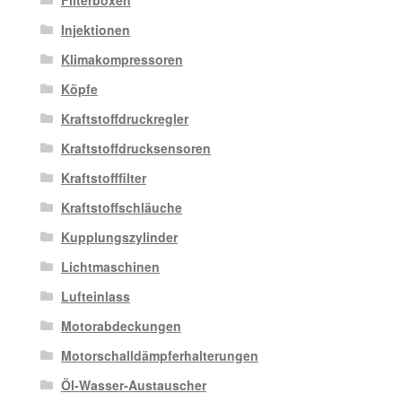
Filterboxen
Injektionen
Klimakompressoren
Köpfe
Kraftstoffdruckregler
Kraftstoffdrucksensoren
Kraftstofffilter
Kraftstoffschläuche
Kupplungszylinder
Lichtmaschinen
Lufteinlass
Motorabdeckungen
Motorschalldämpferhalterungen
Öl-Wasser-Austauscher