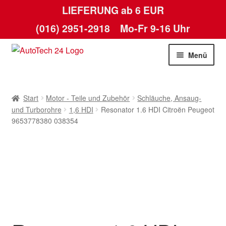
LIEFERUNG ab 6 EUR
(016) 2951-2918
Mo-Fr 9-16 Uhr
Zur
Zum
Menü
Navigation
Inhalt
springen
springen
Start
Start
Motor - Teile und Zubehör
Schläuche, Ansaug-
AGB
und Turborohre
1,6 HDI
Resonator 1.6 HDI Citroën Peugeot
9653778380 038354
Datenschutz-Bestimmungen
Kasse
Kontakt
Lieferung