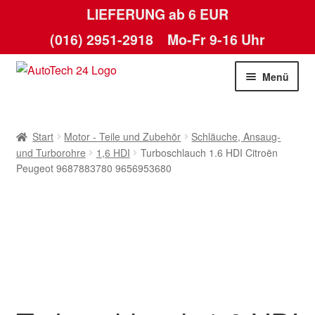
LIEFERUNG ab 6 EUR
(016) 2951-2918
Mo-Fr 9-16 Uhr
Zur
Zum
Menü
Navigation
Inhalt
springen
springen
Start
Start
Motor - Teile und Zubehör
Schläuche, Ansaug-
AGB
und Turborohre
1,6 HDI
Turboschlauch 1.6 HDI Citroën
Peugeot 9687883780 9656953680
Datenschutz-Bestimmungen
Kasse
Kontakt
Lieferung