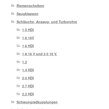
Riemenscheiben
Saugklappen
Schläuche, Ansaug- und Turborohre
1,5 HDi
1,6 16V
1,6 HDI
1,8 16 V und 2,0 16 V.
1.2
1.4 HDI
2,0 HDI
2,7 HDI
2.2 HDI
Schwungradkupplungen