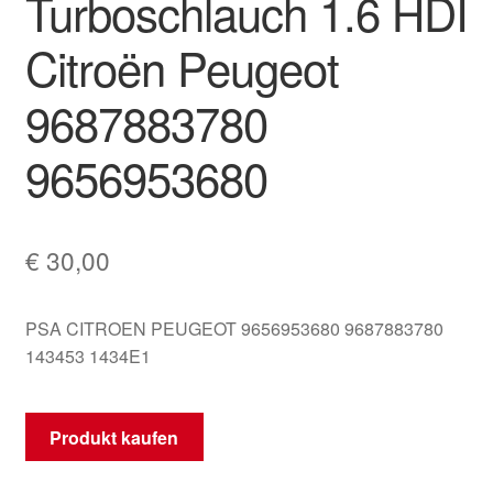
Turboschlauch 1.6 HDI
Mein Konto
Citroën Peugeot
Warenkorb
9687883780
9656953680
€
30,00
PSA CITROEN PEUGEOT 9656953680 9687883780
143453 1434E1
Produkt kaufen