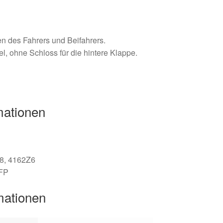
en des Fahrers und Beifahrers.
l, ohne Schloss für die hintere Klappe.
mationen
8, 4162Z6
NFP
mationen