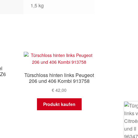
1,5 kg
el
2Z6
Türschloss hinten links Peugeot
206 und 406 Kombi 913758
€
42,00
Produkt kaufen