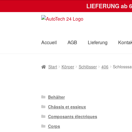
LIEFERUNG ab 
Zur
Zum
Navigation
Inhalt
springen
springen
Accueil
AGB
Lieferung
Kontak
Start
AGB
Datenschutz-Bestimmungen
Kas
Start
Körper
Schlösser
406
Schlosssa
Behälter
Châssis et essieux
Composants électriques
Corps