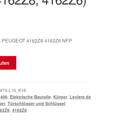
 PEUGEOT 4162Z8 4162Z6 NFP
ufen
970-L10_K18
,
406
,
Elektrische Bauteile
,
Körper
,
Leviers de
ser
,
Türschlösser und Schlüssel
62Z6
,
4162Z8