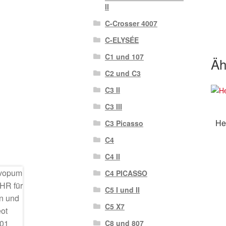
II
C-Crosser 4007
C-ELYSÉE
C1 und 107
Äh
C2 und C3
C3 II
C3 III
He
C3 Picasso
C4
C4 II
C4 PICASSO
C5 I und II
C5 X7
C8 und 807