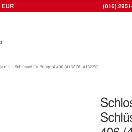
6 EUR
(016) 2951
t
se
Kontakt
Lieferung
Mein Konto
Warenkorb
tz mit 1 Schlüssel für Peugeot 406 (4162Z8, 4162Z6)
Schlo
Schlü
406 (