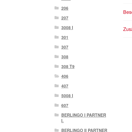
206
Bes
207
3008 I
Zusä
301
307
308
308 T9
406
407
5008 I
607
BERLINGO I PARTNER
I.
BERLINGO II PARTNER