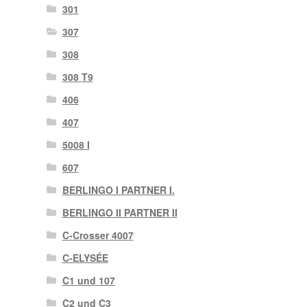
301
307
308
308 T9
406
407
5008 I
607
BERLINGO I PARTNER I.
BERLINGO II PARTNER II
C-Crosser 4007
C-ELYSÉE
C1 und 107
C2 und C3