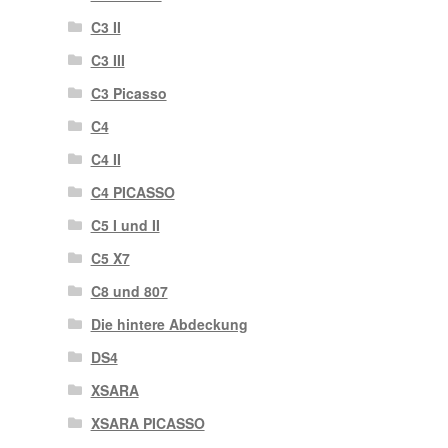
C3 II
C3 III
C3 Picasso
C4
C4 II
C4 PICASSO
C5 I und II
C5 X7
C8 und 807
Die hintere Abdeckung
DS4
XSARA
XSARA PICASSO