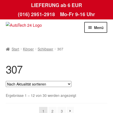
LIEFERUNG ab 6 EUR
(016) 2951-2918
Mo-Fr 9-16 Uhr
Zur
Zum
Menü
Navigation
Inhalt
springen
springen
Start
Start
Körper
Schlösser
307
AGB
307
Datenschutz-Bestimmungen
Kasse
Kontakt
Nach
Ergebnisse 1 – 12 von 30 werden angezeigt
Aktualität
Lieferung
sortiert
1
2
3