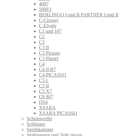
4007
5008 I
BERLINGO I und II PARTNER I und II
C-Crosser
C-Elysée
C1 und 107
C2
C3
C3 II
C3 Picasso
C3 Pluriel
C4
C4 II B7
C4 PICASSO
C5 I.
C5 II
C5 X7
C8 807
DS4
XSARA
XSARA PICASSO
Scheinwerfer
Schlösser
Sprühkanister
Stoßstangen und Teile davon