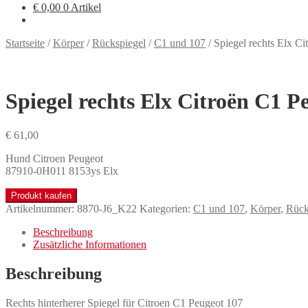
€
0,00
0 Artikel
Startseite
/
Körper
/
Rückspiegel
/
C1 und 107
/
Spiegel rechts Elx C
Spiegel rechts Elx Citroën C1 P
€
61,00
Hund Citroen Peugeot
87910-0H011 8153ys Elx
Produkt kaufen
Artikelnummer:
8870-J6_K22
Kategorien:
C1 und 107
,
Körper
,
Rück
Beschreibung
Zusätzliche Informationen
Beschreibung
Rechts hinterherer Spiegel für Citroen C1 Peugeot 107