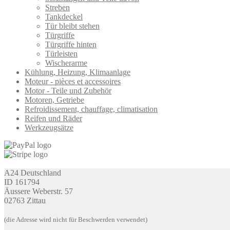
Streben
Tankdeckel
Tür bleibt stehen
Türgriffe
Türgriffe hinten
Türleisten
Wischerarme
Kühlung, Heizung, Klimaanlage
Moteur - pièces et accessoires
Motor - Teile und Zubehör
Motoren, Getriebe
Refroidissement, chauffage, climatisation
Reifen und Räder
Werkzeugsätze
A24 Deutschland
ID 161794
Äussere Weberstr. 57
02763 Zittau
(die Adresse wird nicht für Beschwerden verwendet)