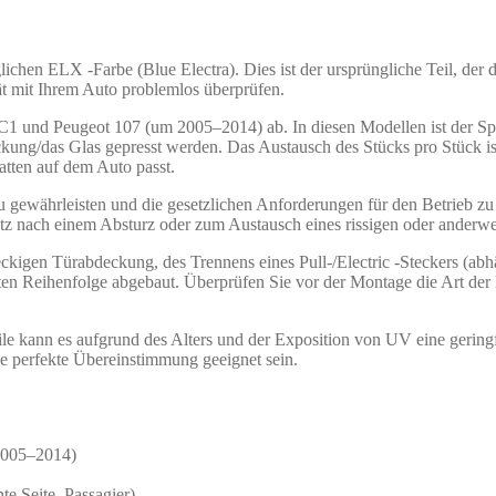
chen ELX -Farbe (Blue Electra). Dies ist der ursprüngliche Teil, der d
 mit Ihrem Auto problemlos überprüfen.
n C1 und Peugeot 107 (um 2005–2014) ab. In diesen Modellen ist der S
kung/das Glas gepresst werden. Das Austausch des Stücks pro Stück ist
atten auf dem Auto passt.
u gewährleisten und die gesetzlichen Anforderungen für den Betrieb zu 
satz nach einem Absturz oder zum Austausch eines rissigen oder anderwei
eckigen Türabdeckung, des Trennens eines Pull-/Electric -Steckers (ab
zten Reihenfolge abgebaut. Überprüfen Sie vor der Montage die Art der E
le kann es aufgrund des Alters und der Exposition von UV eine gerin
e perfekte Übereinstimmung geeignet sein.
2005–2014)
e Seite, Passagier)