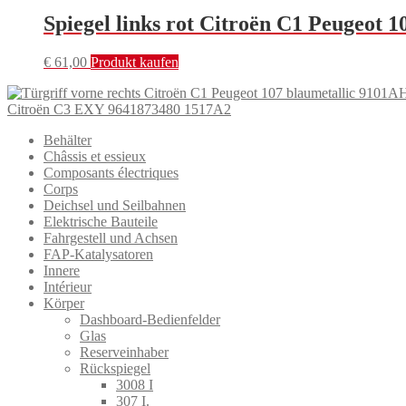
Spiegel links rot Citroën C1 Peugeot
€
61,00
Produkt kaufen
Citroën C3 EXY 9641873480 1517A2
Behälter
Châssis et essieux
Composants électriques
Corps
Deichsel und Seilbahnen
Elektrische Bauteile
Fahrgestell und Achsen
FAP-Katalysatoren
Innere
Intérieur
Körper
Dashboard-Bedienfelder
Glas
Reserveinhaber
Rückspiegel
3008 I
307 I.