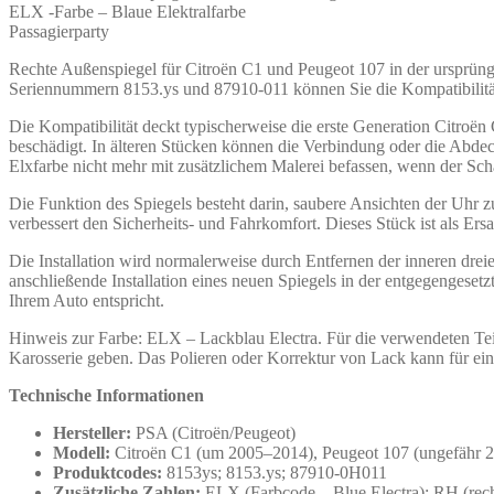
ELX -Farbe – Blaue Elektralfarbe
Passagierparty
Rechte Außenspiegel für Citroën C1 und Peugeot 107 in der ursprüngli
Seriennummern 8153.ys und 87910-011 können Sie die Kompatibilität
Die Kompatibilität deckt typischerweise die erste Generation Citroë
beschädigt. In älteren Stücken können die Verbindung oder die Abdec
Elxfarbe nicht mehr mit zusätzlichem Malerei befassen, wenn der Sch
Die Funktion des Spiegels besteht darin, saubere Ansichten der Uhr z
verbessert den Sicherheits- und Fahrkomfort. Dieses Stück ist als Er
Die Installation wird normalerweise durch Entfernen der inneren drei
anschließende Installation eines neuen Spiegels in der entgegengeset
Ihrem Auto entspricht.
Hinweis zur Farbe: ELX – Lackblau Electra. Für die verwendeten Tei
Karosserie geben. Das Polieren oder Korrektur von Lack kann für ein
Technische Informationen
Hersteller:
PSA (Citroën/Peugeot)
Modell:
Citroën C1 (um 2005–2014), Peugeot 107 (ungefähr 
Produktcodes:
8153ys; 8153.ys; 87910-0H011
Zusätzliche Zahlen:
ELX (Farbcode – Blue Electra); RH (recht