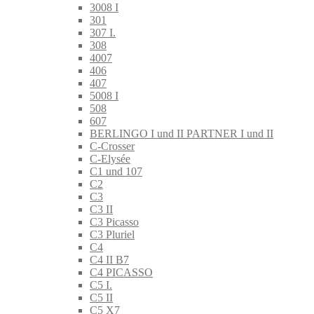
3008 I
301
307 I.
308
4007
406
407
5008 I
508
607
BERLINGO I und II PARTNER I und II
C-Crosser
C-Elysée
C1 und 107
C2
C3
C3 II
C3 Picasso
C3 Pluriel
C4
C4 II B7
C4 PICASSO
C5 I.
C5 II
C5 X7