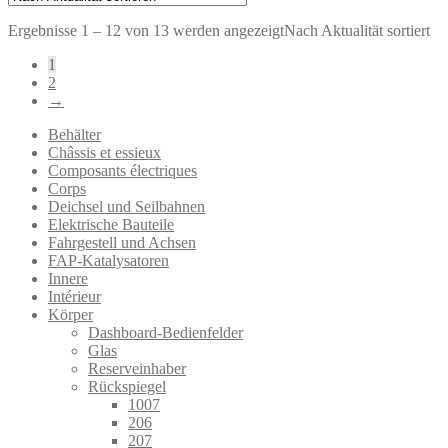
Ergebnisse 1 – 12 von 13 werden angezeigt
Nach Aktualität sortiert
1
2
→
Behälter
Châssis et essieux
Composants électriques
Corps
Deichsel und Seilbahnen
Elektrische Bauteile
Fahrgestell und Achsen
FAP-Katalysatoren
Innere
Intérieur
Körper
Dashboard-Bedienfelder
Glas
Reserveinhaber
Rückspiegel
1007
206
207