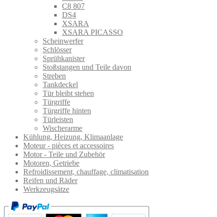
C8 807
DS4
XSARA
XSARA PICASSO
Scheinwerfer
Schlösser
Sprühkanister
Stoßstangen und Teile davon
Streben
Tankdeckel
Tür bleibt stehen
Türgriffe
Türgriffe hinten
Türleisten
Wischerarme
Kühlung, Heizung, Klimaanlage
Moteur - pièces et accessoires
Motor - Teile und Zubehör
Motoren, Getriebe
Refroidissement, chauffage, climatisation
Reifen und Räder
Werkzeugsätze