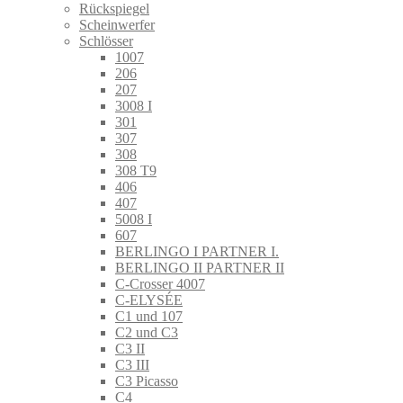
Rückspiegel
Scheinwerfer
Schlösser
1007
206
207
3008 I
301
307
308
308 T9
406
407
5008 I
607
BERLINGO I PARTNER I.
BERLINGO II PARTNER II
C-Crosser 4007
C-ELYSÉE
C1 und 107
C2 und C3
C3 II
C3 III
C3 Picasso
C4