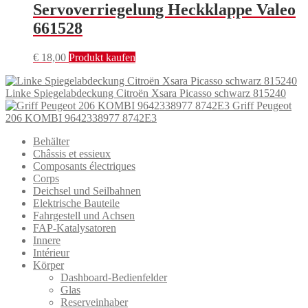
Servoverriegelung Heckklappe Valeo
661528
€
18,00
Produkt kaufen
Linke Spiegelabdeckung Citroën Xsara Picasso schwarz 815240
Griff Peugeot
206 KOMBI 9642338977 8742E3
Behälter
Châssis et essieux
Composants électriques
Corps
Deichsel und Seilbahnen
Elektrische Bauteile
Fahrgestell und Achsen
FAP-Katalysatoren
Innere
Intérieur
Körper
Dashboard-Bedienfelder
Glas
Reserveinhaber