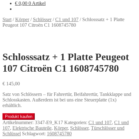
€
0,00
0 Artikel
Start
/
Körper
/
Schlösser
/
C1 und 107
/
Schlosssatz + 1 Platte
Peugeot 107 Citroën C1 1608745780
Schlosssatz + 1 Platte Peugeot
107 Citroën C1 1608745780
€
145,00
Satz von Schlössern – für Fahrertür, Beifahrertür, Tankklappe und
Schlosskasten. Außerdem ist bei uns eine Steuerplatte (1x)
erhältlich.
Produkt kaufen
Artikelnummer:
3347-E9_K17
Kategorien:
C1 und 107
,
C1 und
107
,
Elektrische Bauteile
,
Körper
,
Schlösser
,
Türschlösser und
Schlüssel
Schlagwort:
1608745780