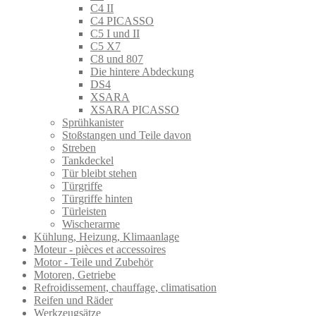
C4 II
C4 PICASSO
C5 I und II
C5 X7
C8 und 807
Die hintere Abdeckung
DS4
XSARA
XSARA PICASSO
Sprühkanister
Stoßstangen und Teile davon
Streben
Tankdeckel
Tür bleibt stehen
Türgriffe
Türgriffe hinten
Türleisten
Wischerarme
Kühlung, Heizung, Klimaanlage
Moteur - pièces et accessoires
Motor - Teile und Zubehör
Motoren, Getriebe
Refroidissement, chauffage, climatisation
Reifen und Räder
Werkzeugsätze