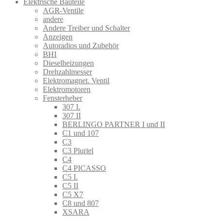
Elektrische Bauteile
AGR-Ventile
andere
Andere Treiber und Schalter
Anzeigen
Autoradios und Zubehör
BHI
Dieselheizungen
Drehzahlmesser
Elektromagnet. Ventil
Elektromotoren
Fensterheber
307 I.
307 II
BERLINGO PARTNER I und II
C1 und 107
C3
C3 Pluriel
C4
C4 PICASSO
C5 I.
C5 II
C5 X7
C8 und 807
XSARA