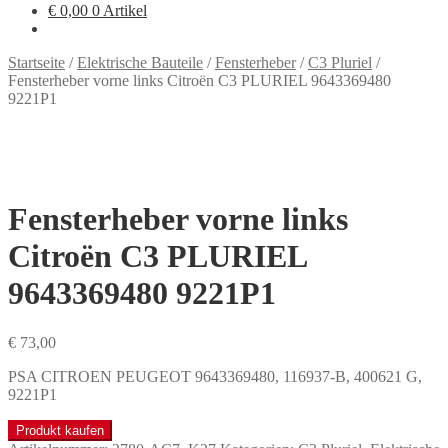
€
0,00
0 Artikel
Startseite
/
Elektrische Bauteile
/
Fensterheber
/
C3 Pluriel
/
Fensterheber vorne links Citroën C3 PLURIEL 9643369480
9221P1
Fensterheber vorne links
Citroën C3 PLURIEL
9643369480 9221P1
€
73,00
PSA CITROEN PEUGEOT 9643369480, 116937-B, 400621 G,
9221P1
Produkt kaufen