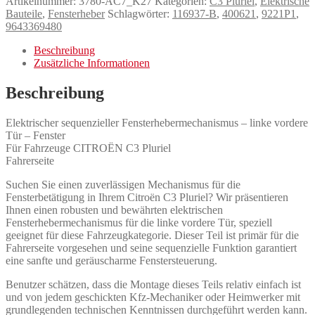
Artikelnummer:
3780-AC7_K27
Kategorien:
C3 Pluriel
,
Elektrische
Bauteile
,
Fensterheber
Schlagwörter:
116937-B
,
400621
,
9221P1
,
9643369480
Beschreibung
Zusätzliche Informationen
Beschreibung
Elektrischer sequenzieller Fensterhebermechanismus – linke vordere
Tür – Fenster
Für Fahrzeuge CITROËN C3 Pluriel
Fahrerseite
Suchen Sie einen zuverlässigen Mechanismus für die
Fensterbetätigung in Ihrem Citroën C3 Pluriel? Wir präsentieren
Ihnen einen robusten und bewährten elektrischen
Fensterhebermechanismus für die linke vordere Tür, speziell
geeignet für diese Fahrzeugkategorie. Dieser Teil ist primär für die
Fahrerseite vorgesehen und seine sequenzielle Funktion garantiert
eine sanfte und geräuscharme Fenstersteuerung.
Benutzer schätzen, dass die Montage dieses Teils relativ einfach ist
und von jedem geschickten Kfz-Mechaniker oder Heimwerker mit
grundlegenden technischen Kenntnissen durchgeführt werden kann.