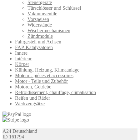
Steuergeräte
Türschlösser und Schlüssel
Vakuumventile
Vorspeisen
Widerstände
Wischermechanismen
Zündmodule
Fahrgestell und Achsen
FAP-Katalysatoren
Innere
Intérieur
Körper
Kühlung, Heizung, Klimaanlage
Moteur - pièces et accessoires
Motor - Teile und Zubehör
Motoren, Getriebe
Refroidissement, chauffage, climatisation
Reifen und Räder
Werkzeugsätze
A24 Deutschland
ID 161794