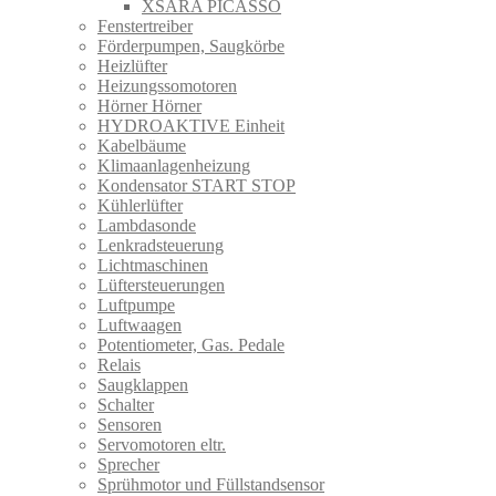
XSARA PICASSO
Fenstertreiber
Förderpumpen, Saugkörbe
Heizlüfter
Heizungssomotoren
Hörner Hörner
HYDROAKTIVE Einheit
Kabelbäume
Klimaanlagenheizung
Kondensator START STOP
Kühlerlüfter
Lambdasonde
Lenkradsteuerung
Lichtmaschinen
Lüftersteuerungen
Luftpumpe
Luftwaagen
Potentiometer, Gas. Pedale
Relais
Saugklappen
Schalter
Sensoren
Servomotoren eltr.
Sprecher
Sprühmotor und Füllstandsensor