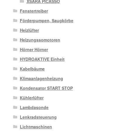
XSARA PICASSO
Fenstertreiber
Förderpumpen, Saugkörbe
Heizlüfter
Heizungssomotoren
Hörner Hörner
HYDROAKTIVE Einheit
Kabelbäume
Klimaanlagenheizung
Kondensator START STOP
Kühlerlüfter
Lambdasonde
Lenkradsteuerung
Lichtmaschinen