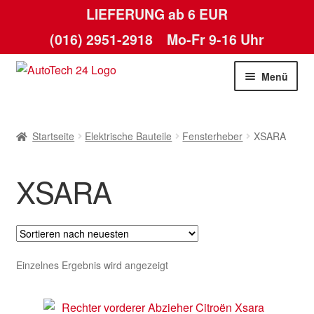
LIEFERUNG ab 6 EUR
(016) 2951-2918
Mo-Fr 9-16 Uhr
Zur
Zum
Menü
Navigation
Inhalt
springen
springen
Startseite
Startseite
Elektrische Bauteile
Fensterheber
XSARA
AGB
XSARA
Datenschutz-Bestimmungen
Kasse
Kontakt
Einzelnes Ergebnis wird angezeigt
Lieferung