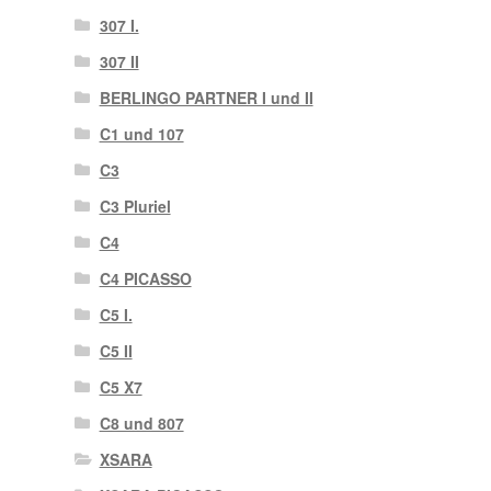
307 I.
307 II
BERLINGO PARTNER I und II
C1 und 107
C3
C3 Pluriel
C4
C4 PICASSO
C5 I.
C5 II
C5 X7
C8 und 807
XSARA