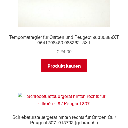
Tempomatregler für Citroën und Peugeot 96336889XT
9641796480 96538213XT
€
24,00
Produkt kaufen
Schiebetürsteuergerät hinten rechts für Citroën C8 /
Peugeot 807, 913793 (gebraucht)