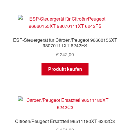
ESP-Steuergerät für Citroën/Peugeot 96660155XT
98070111XT 6242FS
€
242,00
Produkt kaufen
Citroën/Peugeot Ersatzteil 96511180XT 6242C3
€
151,00