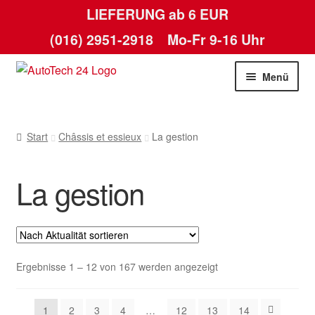
LIEFERUNG ab 6 EUR
(016) 2951-2918
Mo-Fr 9-16 Uhr
Zur
Zum
Menü
Navigation
Inhalt
springen
springen
Start
Start
Châssis et essieux
La gestion
AGB
La gestion
Datenschutz-Bestimmungen
Kasse
Kontakt
Nach
Ergebnisse 1 – 12 von 167 werden angezeigt
Aktualität
Lieferung
sortiert
1
2
3
4
…
12
13
14