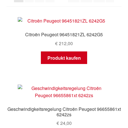
Mein Konto
Warenkorb
Citroën Peugeot 96451821ZL 6242G5
€
212,00
Produkt kaufen
Geschwindigkeitsregelung Citroën Peugeot 96655861xt
6242zs
€
24,00