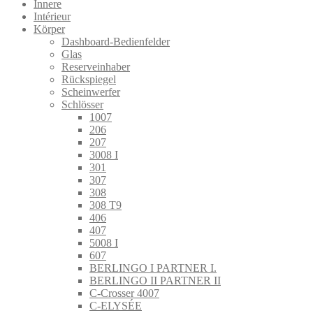
Innere
Intérieur
Körper
Dashboard-Bedienfelder
Glas
Reserveinhaber
Rückspiegel
Scheinwerfer
Schlösser
1007
206
207
3008 I
301
307
308
308 T9
406
407
5008 I
607
BERLINGO I PARTNER I.
BERLINGO II PARTNER II
C-Crosser 4007
C-ELYSÉE