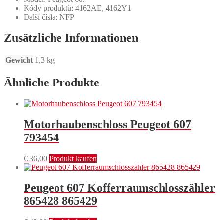
Kódy produktů: 4162AE, 4162Y1
Další čísla: NFP
Zusätzliche Informationen
Gewicht
1,3 kg
Ähnliche Produkte
Motorhaubenschloss Peugeot 607
793454
€
36,00
Produkt kaufen
Peugeot 607 Kofferraumschlosszähler
865428 865429