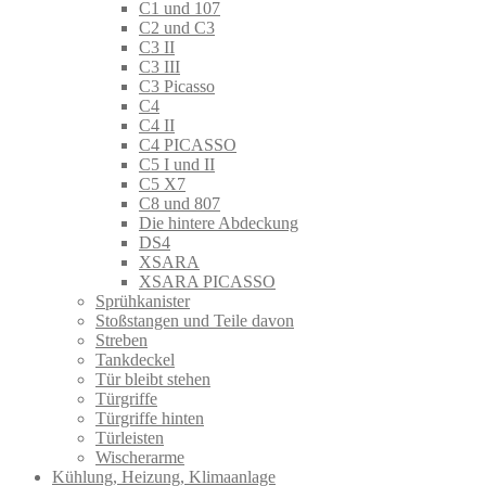
C1 und 107
C2 und C3
C3 II
C3 III
C3 Picasso
C4
C4 II
C4 PICASSO
C5 I und II
C5 X7
C8 und 807
Die hintere Abdeckung
DS4
XSARA
XSARA PICASSO
Sprühkanister
Stoßstangen und Teile davon
Streben
Tankdeckel
Tür bleibt stehen
Türgriffe
Türgriffe hinten
Türleisten
Wischerarme
Kühlung, Heizung, Klimaanlage