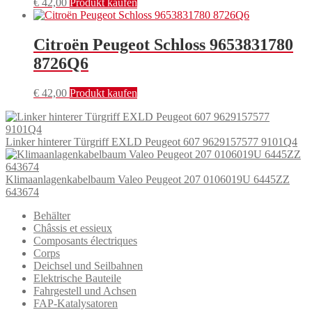
€
42,00
Produkt kaufen
Citroën Peugeot Schloss 9653831780
8726Q6
€
42,00
Produkt kaufen
Linker hinterer Türgriff EXLD Peugeot 607 9629157577 9101Q4
Klimaanlagenkabelbaum Valeo Peugeot 207 0106019U 6445ZZ
643674
Behälter
Châssis et essieux
Composants électriques
Corps
Deichsel und Seilbahnen
Elektrische Bauteile
Fahrgestell und Achsen
FAP-Katalysatoren