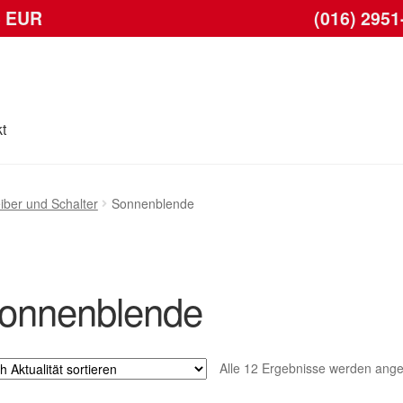
6 EUR
(016) 2951
t
Kasse
Kontakt
Lieferung
Mein Konto
Warenkorb
iber und Schalter
Sonnenblende
onnenblende
Alle 12 Ergebnisse werden ange