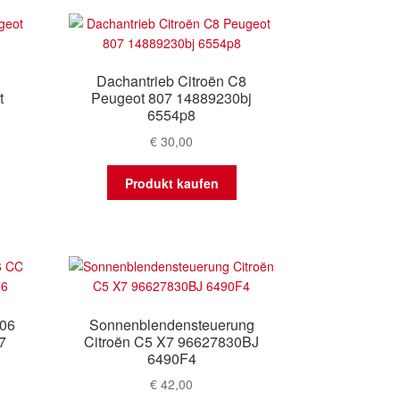
sortiert
Dachantrieb Citroën C8
t
Peugeot 807 14889230bj
6554p8
€
30,00
Produkt kaufen
206
Sonnenblendensteuerung
7
Citroën C5 X7 96627830BJ
6490F4
€
42,00