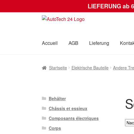
LIEFERUNG ab 
Zur
Zum
Navigation
Inhalt
springen
springen
Accueil
AGB
Lieferung
Kontak
Startseite
AGB
Datenschutz-Bestimmungen
Startseite
Elektrische Bauteile
Andere Tre
S
Behälter
Châssis et essieux
Composants électriques
Corps