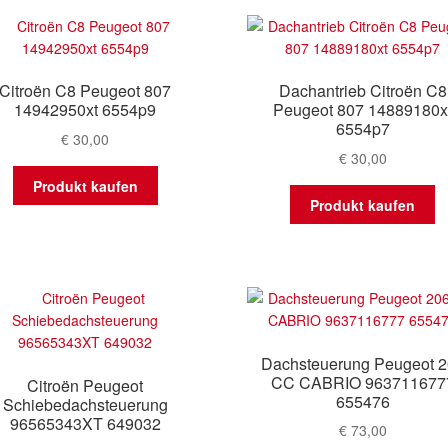
Citroën C8 Peugeot 807
Dachantrieb Citroën C8
14942950xt 6554p9
Peugeot 807 14889180x
6554p7
€
30,00
€
30,00
Produkt kaufen
Produkt kaufen
Dachsteuerung Peugeot 
CC CABRIO 963711677
Citroën Peugeot
655476
Schiebedachsteuerung
96565343XT 649032
€
73,00