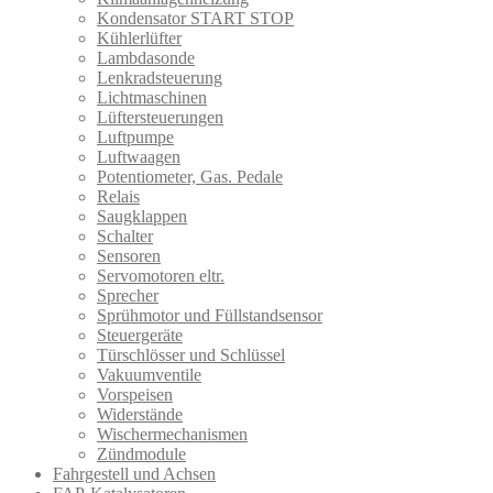
Kondensator START STOP
Kühlerlüfter
Lambdasonde
Lenkradsteuerung
Lichtmaschinen
Lüftersteuerungen
Luftpumpe
Luftwaagen
Potentiometer, Gas. Pedale
Relais
Saugklappen
Schalter
Sensoren
Servomotoren eltr.
Sprecher
Sprühmotor und Füllstandsensor
Steuergeräte
Türschlösser und Schlüssel
Vakuumventile
Vorspeisen
Widerstände
Wischermechanismen
Zündmodule
Fahrgestell und Achsen