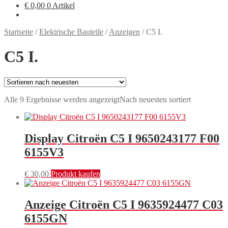
€
0,00
0 Artikel
Startseite
/
Elektrische Bauteile
/
Anzeigen
/
C5 I.
C5 I.
Alle 9 Ergebnisse werden angezeigt
Nach neuesten sortiert
Display Citroën C5 I 9650243177 F00
6155V3
€
30,00
Produkt kaufen
Anzeige Citroën C5 I 9635924477 C03
6155GN