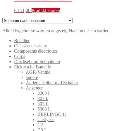
€
151,00
Produkt kaufen
Alle 9 Ergebnisse werden angezeigt
Nach neuesten sortiert
Behälter
Châssis et essieux
Composants électriques
Corps
Deichsel und Seilbahnen
Elektrische Bauteile
AGR-Ventile
andere
Andere Treiber und Schalter
Anzeigen
3008 I
307 I.
307 II
5008 I
BERLINGO II
C-Elysée
C2
C3 I.