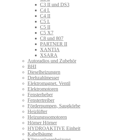
C3 II und DS3
C4 I.
C4 II
C5 I.
C5 II
C5 X7
C8 und 807
PARTNER II
XANTIA
XSARA
Autoradios und Zubehör
BHI
Dieselheizungen
Drehzahlmesser
Elektromagnet. Ventil
Elektromotoren
Fensterheber
Fenstertreiber
Förderpumpen, Saugkörbe
Heizlüfter
Heizungssomotoren
Hörner Hörner
HYDROAKTIVE Einheit
Kabelbäume
Klimaanlagenheizung