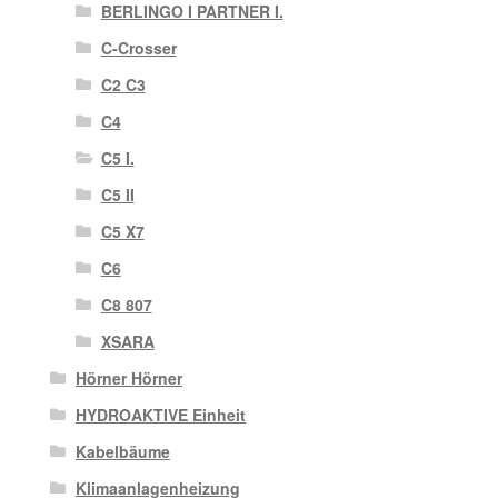
BERLINGO I PARTNER I.
C-Crosser
C2 C3
C4
C5 I.
C5 II
C5 X7
C6
C8 807
XSARA
Hörner Hörner
HYDROAKTIVE Einheit
Kabelbäume
Klimaanlagenheizung