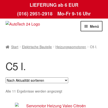
LIEFERUNG ab 6 EUR
(016) 2951-2918
Mo-Fr 9-16 Uhr
Zur
Zum
Menü
Navigation
Inhalt
springen
springen
Start
Start
Elektrische Bauteile
Heizungssomotoren
C5 I.
AGB
C5 I.
Datenschutz-Bestimmungen
Kasse
Kontakt
Nach
Alle 11 Ergebnisse werden angezeigt
Aktualität
Lieferung
sortiert