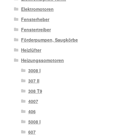
Elektromotoren
Fensterheber
Fenstertreiber
Förderpumpen, Saugkörbe
Heizlüfter
Heizungssomotoren
3008 I
307 II
308 T9
4007
406
5008 I
607