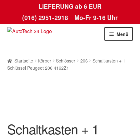
LIEFERUNG ab 6 EUR
(016) 2951-2918
Mo-Fr 9-16 Uhr
Zur
Zum
Menü
Navigation
Inhalt
springen
springen
Startseite
Startseite
Körper
Schlösser
206
Schaltkasten + 1
AGB
Schlüssel Peugeot 206 4162Z1
Datenschutz-Bestimmungen
Kasse
Kontakt
Schaltkasten + 1
Lieferung