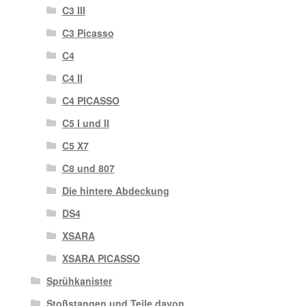
C3 III
C3 Picasso
C4
C4 II
C4 PICASSO
C5 I und II
C5 X7
C8 und 807
Die hintere Abdeckung
DS4
XSARA
XSARA PICASSO
Sprühkanister
Stoßstangen und Teile davon