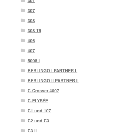
301
307
308
308 T9
406
407
5008 I
BERLINGO I PARTNER I.
BERLINGO II PARTNER II
C-Crosser 4007
C-ELYSÉE
C1 und 107
C2 und C3
C3 II