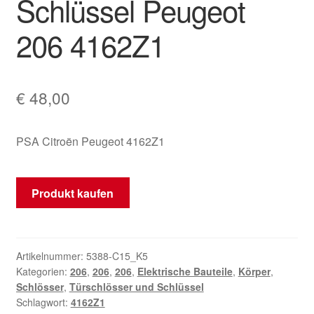
Schlüssel Peugeot
Mein Konto
206 4162Z1
Warenkorb
€
48,00
PSA Citroën Peugeot 4162Z1
Produkt kaufen
Artikelnummer:
5388-C15_K5
Kategorien:
206
,
206
,
206
,
Elektrische Bauteile
,
Körper
,
Schlösser
,
Türschlösser und Schlüssel
Schlagwort:
4162Z1