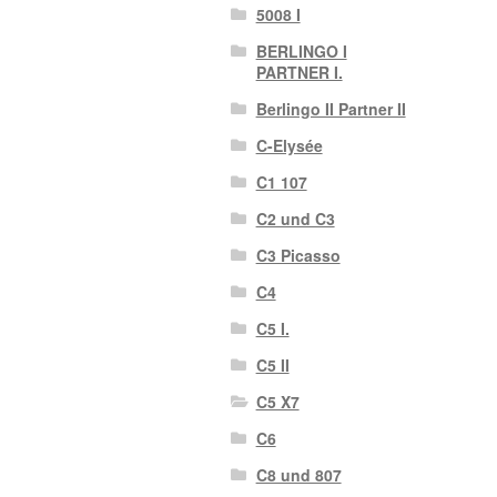
5008 I
BERLINGO I
PARTNER I.
Berlingo II Partner II
C-Elysée
C1 107
C2 und C3
C3 Picasso
C4
C5 I.
C5 II
C5 X7
C6
C8 und 807