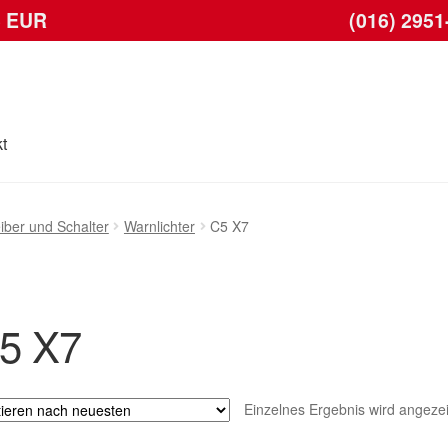
6 EUR
(016) 2951
t
Kasse
Kontakt
Lieferung
Mein Konto
Warenkorb
iber und Schalter
Warnlichter
C5 X7
5 X7
Einzelnes Ergebnis wird angezei