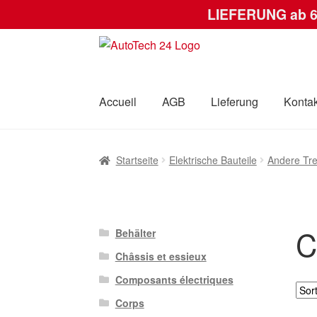
LIEFERUNG ab 
Zur
Zum
Navigation
Inhalt
springen
springen
Accueil
AGB
Lieferung
Kontak
Startseite
AGB
Datenschutz-Bestimmungen
Startseite
Elektrische Bauteile
Andere Tre
C
Behälter
Châssis et essieux
Composants électriques
Corps