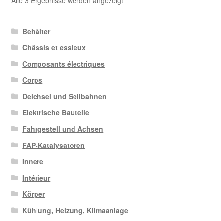
Alle 3 Ergebnisse werden angezeigt
neuesten
sortiert
Behälter
Châssis et essieux
Composants électriques
Corps
Deichsel und Seilbahnen
Elektrische Bauteile
Fahrgestell und Achsen
FAP-Katalysatoren
Innere
Intérieur
Körper
Kühlung, Heizung, Klimaanlage