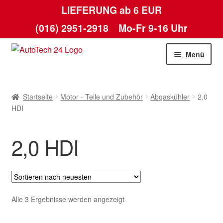
LIEFERUNG ab 6 EUR
(016) 2951-2918
Mo-Fr 9-16 Uhr
Zur
Zum
Menü
Navigation
Inhalt
springen
springen
Startseite
Startseite
Motor - Teile und Zubehör
Abgaskühler
2,0
AGB
HDI
Datenschutz-Bestimmungen
2,0 HDI
Kasse
Kontakt
Nach
Alle 3 Ergebnisse werden angezeigt
Lieferung
neuesten
sortiert