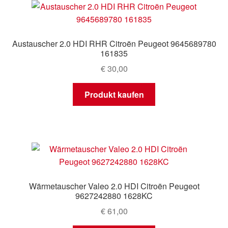
Mein Konto
Warenkorb
Austauscher 2.0 HDI RHR Citroën Peugeot 9645689780
161835
€
30,00
Produkt kaufen
Wärmetauscher Valeo 2.0 HDI Citroën Peugeot
9627242880 1628KC
€
61,00