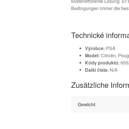
kosteneffiziente Lösung. Er s
Bedingungen immer die best
Technické inform
Výrobce:
PSA
Model:
Citroën, Peug
Kódy produktů:
655
Další čísla:
N/A
Zusätzliche Infor
Gewicht