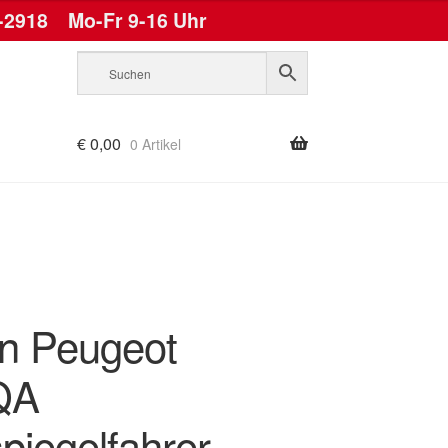
-2918
Mo-Fr 9-16 Uhr
€
0,00
0 Artikel
ën Peugeot
QA
piegelfahrer