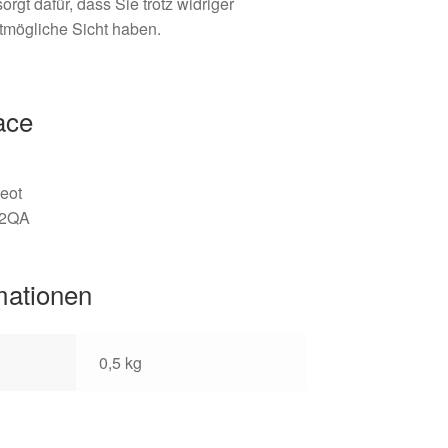
orgt dafür, dass Sie trotz widriger
mögliche Sicht haben.
ace
eot
2QA
mationen
0,5 kg