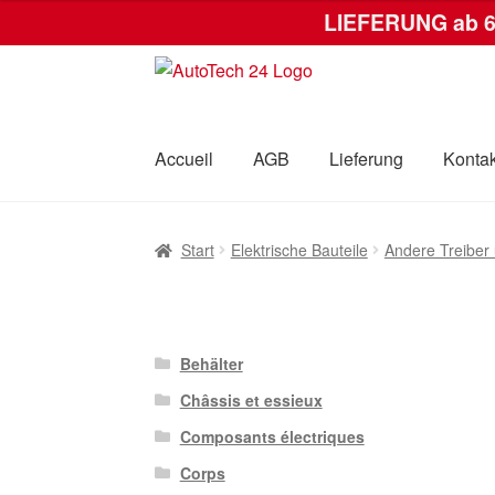
LIEFERUNG ab 
Zur
Zum
Navigation
Inhalt
springen
springen
Accueil
AGB
Lieferung
Kontak
Start
AGB
Datenschutz-Bestimmungen
Kas
Start
Elektrische Bauteile
Andere Treiber 
Behälter
Châssis et essieux
Composants électriques
Corps