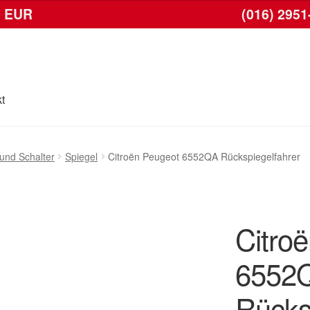
6 EUR
(016) 2951
t
se
Kontakt
Lieferung
Mein Konto
Warenkorb
und Schalter
Spiegel
Citroën Peugeot 6552QA Rückspiegelfahrer
Citro
6552
Rücks