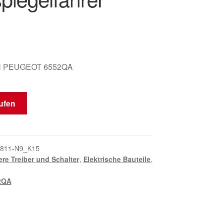
 PEUGEOT 6552QA
ufen
811-N9_K15
re Treiber und Schalter
,
Elektrische Bauteile
,
2QA