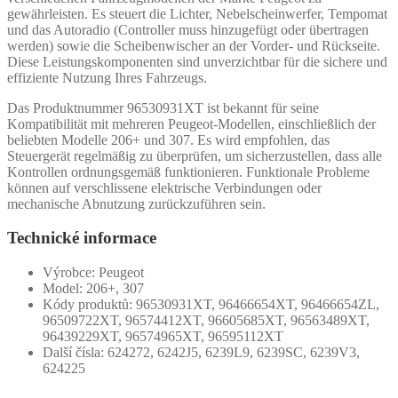
gewährleisten. Es steuert die Lichter, Nebelscheinwerfer, Tempomat
und das Autoradio (Controller muss hinzugefügt oder übertragen
werden) sowie die Scheibenwischer an der Vorder- und Rückseite.
Diese Leistungskomponenten sind unverzichtbar für die sichere und
effiziente Nutzung Ihres Fahrzeugs.
Das Produktnummer 96530931XT ist bekannt für seine
Kompatibilität mit mehreren Peugeot-Modellen, einschließlich der
beliebten Modelle 206+ und 307. Es wird empfohlen, das
Steuergerät regelmäßig zu überprüfen, um sicherzustellen, dass alle
Kontrollen ordnungsgemäß funktionieren. Funktionale Probleme
können auf verschlissene elektrische Verbindungen oder
mechanische Abnutzung zurückzuführen sein.
Technické informace
Výrobce: Peugeot
Model: 206+, 307
Kódy produktů: 96530931XT, 96466654XT, 96466654ZL,
96509722XT, 96574412XT, 96605685XT, 96563489XT,
96439229XT, 96574965XT, 96595112XT
Další čísla: 624272, 6242J5, 6239L9, 6239SC, 6239V3,
624225