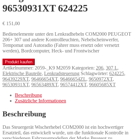
96530931XT 624225
€
151,00
Bedienelemente unter den Lenkradhebeln COM2000 PEUGEOT
206+ 307 und andere Kontrollleuchten, Nebelscheinwerfer,
Tempomat und Autoradio (Fahrer muss ersetzt oder versetzt
werden), Bordcomputer, Heck- und Frontwischer
Produkt kaufen
Artikelnummer:
2059-_K9 M2059
Kategorien:
206
,
307 I.
,
Elektrische Bauteile
,
Lenkradsteuerung
Schlagwörter:
624225
,
96439229XT
,
96466654XT
,
96466654ZL
,
9650972XT
,
96530931XT
,
96563489XT
,
96574412XT
,
96605685XT
Beschreibung
Zusätzliche Informationen
Beschreibung
Das Steuergerät Wischerhebel COM2000 ist ein hochwertiger
Ersatzteil, das entwickelt wurde, um die funktionale Kontrolle in
verschiedenen Fahrzeugmodellen der Marke Peugeot zu