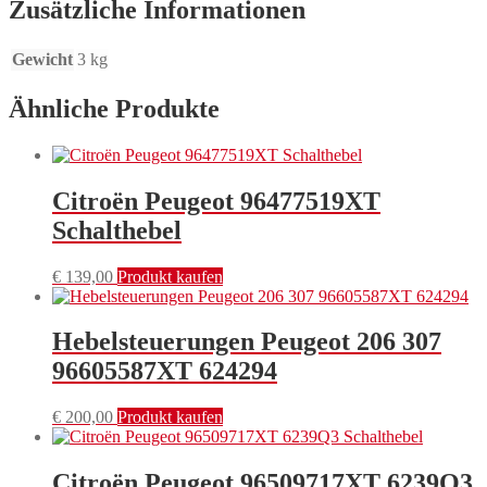
Zusätzliche Informationen
Gewicht
3 kg
Ähnliche Produkte
Citroën Peugeot 96477519XT
Schalthebel
€
139,00
Produkt kaufen
Hebelsteuerungen Peugeot 206 307
96605587XT 624294
€
200,00
Produkt kaufen
Citroën Peugeot 96509717XT 6239Q3