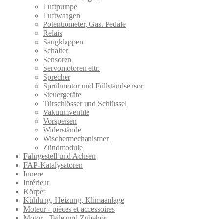
Luftpumpe
Luftwaagen
Potentiometer, Gas. Pedale
Relais
Saugklappen
Schalter
Sensoren
Servomotoren eltr.
Sprecher
Sprühmotor und Füllstandsensor
Steuergeräte
Türschlösser und Schlüssel
Vakuumventile
Vorspeisen
Widerstände
Wischermechanismen
Zündmodule
Fahrgestell und Achsen
FAP-Katalysatoren
Innere
Intérieur
Körper
Kühlung, Heizung, Klimaanlage
Moteur - pièces et accessoires
Motor - Teile und Zubehör