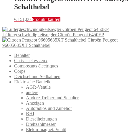
Schalthebel
€
151,00
Produkt kaufen
Lüftergeschwindigkeitsregler Citroën Peugeot 6450EP
Citroën Peugeot
96605635XT Schalthebel
Behälter
Châssis et essieux
Composants électriques
Corps
Deichsel und Seilbahnen
Elektrische Bauteile
AGR-Ventile
andere
Andere Treiber und Schalter
Anzeigen
Autoradios und Zubehör
BHI
Dieselheizungen
Drehzahlmesser
Elektromagnet. Ventil