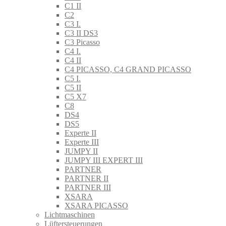
C1 II
C2
C3 I.
C3 II DS3
C3 Picasso
C4 I.
C4 II
C4 PICASSO, C4 GRAND PICASSO
C5 I.
C5 II
C5 X7
C8
DS4
DS5
Experte II
Experte III
JUMPY II
JUMPY III EXPERT III
PARTNER
PARTNER II
PARTNER III
XSARA
XSARA PICASSO
Lichtmaschinen
Lüftersteuerungen