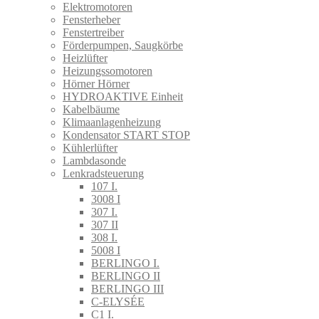
Elektromotoren
Fensterheber
Fenstertreiber
Förderpumpen, Saugkörbe
Heizlüfter
Heizungssomotoren
Hörner Hörner
HYDROAKTIVE Einheit
Kabelbäume
Klimaanlagenheizung
Kondensator START STOP
Kühlerlüfter
Lambdasonde
Lenkradsteuerung
107 I.
3008 I
307 I.
307 II
308 I.
5008 I
BERLINGO I.
BERLINGO II
BERLINGO III
C-ELYSÉE
C1 I.