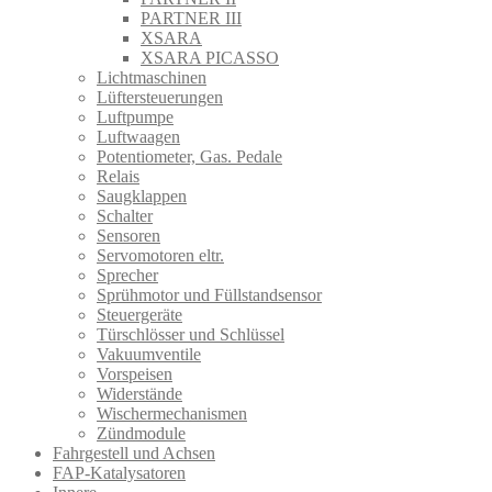
PARTNER III
XSARA
XSARA PICASSO
Lichtmaschinen
Lüftersteuerungen
Luftpumpe
Luftwaagen
Potentiometer, Gas. Pedale
Relais
Saugklappen
Schalter
Sensoren
Servomotoren eltr.
Sprecher
Sprühmotor und Füllstandsensor
Steuergeräte
Türschlösser und Schlüssel
Vakuumventile
Vorspeisen
Widerstände
Wischermechanismen
Zündmodule
Fahrgestell und Achsen
FAP-Katalysatoren