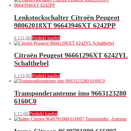
Lenkstockschalter Citroën Peugeot
98062018XT 96643946XT 6242PP
€
151,00
Produkt kaufen
Citroën Peugeot 96661296XT 6242YL
Schalthebel
€
133,00
Produkt kaufen
Transponderantenne imo 9663123280
6160C0
€
15,00
Produkt kaufen