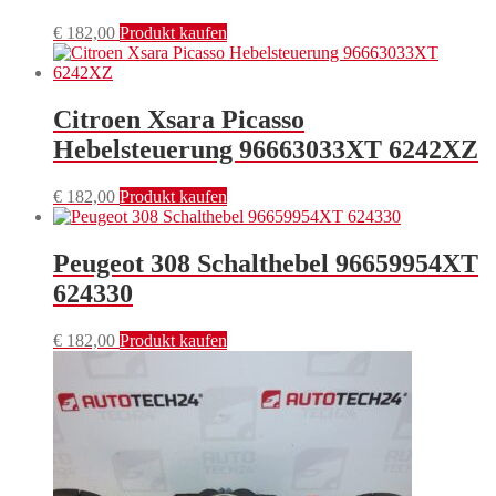
€
182,00
Produkt kaufen
Citroen Xsara Picasso
Hebelsteuerung 96663033XT 6242XZ
€
182,00
Produkt kaufen
Peugeot 308 Schalthebel 96659954XT
624330
€
182,00
Produkt kaufen