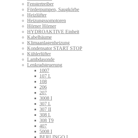
Fenstertreiber
Förderpumpen, Saugkörbe
Heizlüfter
Heizungssomotoren
Hörner Hörner
HYDROAKTIVE Einheit
Kabelbäume
Klimaanlagenheizung
Kondensator START STOP
Kühlerlüfter
Lambdasonde
Lenkradsteuerung
1007
107 I.
108
206
207
3008 I
307 I.
307 II
308 I.
308 T9
407
5008 I
BERLINGO I.