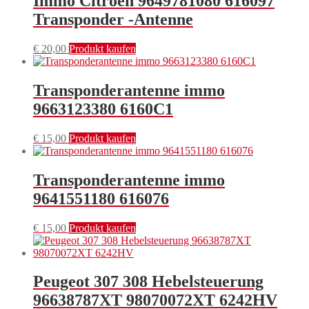
Immo Citroen 9649781080 616097
Transponder -Antenne
€
20,00
Produkt kaufen
Transponderantenne immo
9663123380 6160C1
€
15,00
Produkt kaufen
Transponderantenne immo
9641551180 616076
€
15,00
Produkt kaufen
Peugeot 307 308 Hebelsteuerung
96638787XT 98070072XT 6242HV