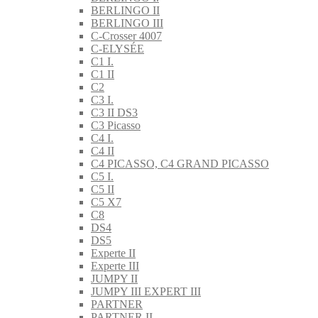
BERLINGO II
BERLINGO III
C-Crosser 4007
C-ELYSÉE
C1 I.
C1 II
C2
C3 I.
C3 II DS3
C3 Picasso
C4 I.
C4 II
C4 PICASSO, C4 GRAND PICASSO
C5 I.
C5 II
C5 X7
C8
DS4
DS5
Experte II
Experte III
JUMPY II
JUMPY III EXPERT III
PARTNER
PARTNER II