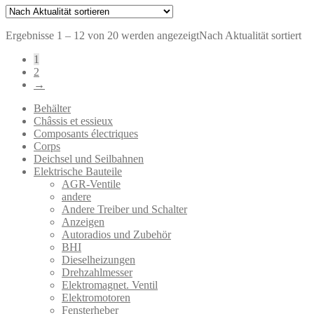
Ergebnisse 1 – 12 von 20 werden angezeigt
Nach Aktualität sortiert
1
2
→
Behälter
Châssis et essieux
Composants électriques
Corps
Deichsel und Seilbahnen
Elektrische Bauteile
AGR-Ventile
andere
Andere Treiber und Schalter
Anzeigen
Autoradios und Zubehör
BHI
Dieselheizungen
Drehzahlmesser
Elektromagnet. Ventil
Elektromotoren
Fensterheber