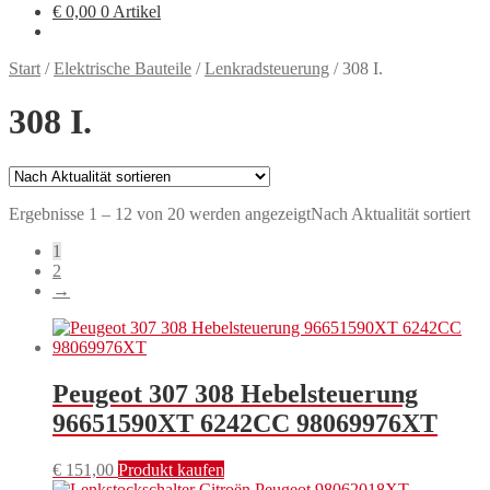
€
0,00
0 Artikel
Start
/
Elektrische Bauteile
/
Lenkradsteuerung
/
308 I.
308 I.
Ergebnisse 1 – 12 von 20 werden angezeigt
Nach Aktualität sortiert
1
2
→
Peugeot 307 308 Hebelsteuerung
96651590XT 6242CC 98069976XT
€
151,00
Produkt kaufen