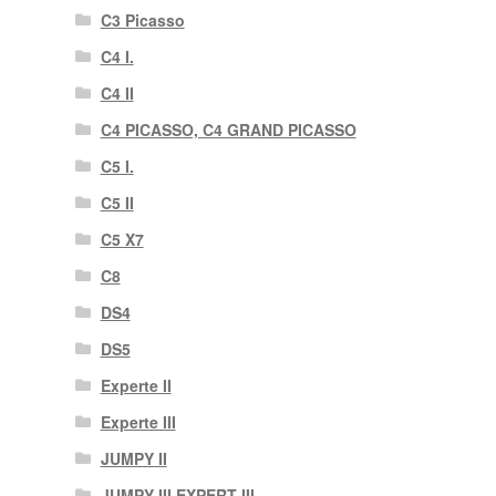
C3 Picasso
C4 I.
C4 II
C4 PICASSO, C4 GRAND PICASSO
C5 I.
C5 II
C5 X7
C8
DS4
DS5
Experte II
Experte III
JUMPY II
JUMPY III EXPERT III