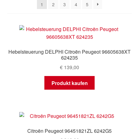
1
2
3
4
5
Mein Konto
Warenkorb
Hebelsteuerung DELPHI Citroën Peugeot 96605638XT
624235
€
139,00
Produkt kaufen
Citroën Peugeot 96451821ZL 6242G5