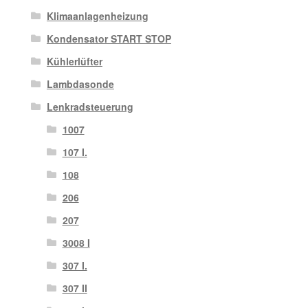
Klimaanlagenheizung
Kondensator START STOP
Kühlerlüfter
Lambdasonde
Lenkradsteuerung
1007
107 I.
108
206
207
3008 I
307 I.
307 II