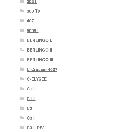
308 I.
308 T9
407
5008 I
BERLINGO I.
BERLINGO II
BERLINGO III
C-Crosser 4007
C-ELYSÉE
C1 I.
C1 II
C2
C3 I.
C3 II DS3