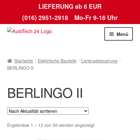
LIEFERUNG ab 6 EUR
(016) 2951-2918
Mo-Fr 9-16 Uhr
Zur
Zum
Menü
Navigation
Inhalt
springen
springen
Startseite
Startseite
Elektrische Bauteile
Lenkradsteuerung
AGB
BERLINGO II
Datenschutz-Bestimmungen
BERLINGO II
Kasse
Kontakt
Nach
Ergebnisse 1 – 12 von 50 werden angezeigt
Lieferung
Aktualität
sortiert