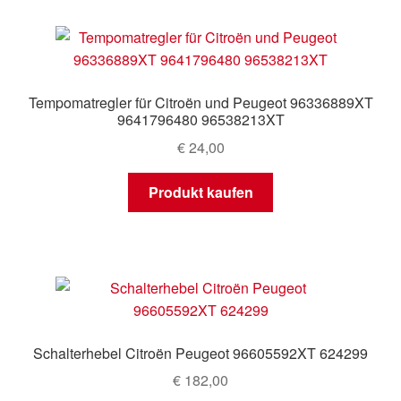
Tempomatregler für Citroën und Peugeot 96336889XT
9641796480 96538213XT
€
24,00
Produkt kaufen
Schalterhebel Citroën Peugeot 96605592XT 624299
€
182,00