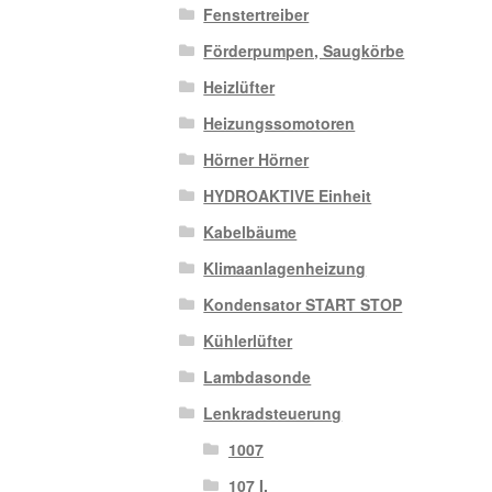
Fenstertreiber
Förderpumpen, Saugkörbe
Heizlüfter
Heizungssomotoren
Hörner Hörner
HYDROAKTIVE Einheit
Kabelbäume
Klimaanlagenheizung
Kondensator START STOP
Kühlerlüfter
Lambdasonde
Lenkradsteuerung
1007
107 I.