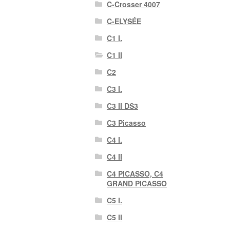
C-Crosser 4007
C-ELYSÉE
C1 I.
C1 II
C2
C3 I.
C3 II DS3
C3 Picasso
C4 I.
C4 II
C4 PICASSO, C4
GRAND PICASSO
C5 I.
C5 II