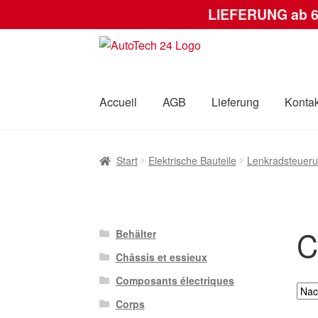
LIEFERUNG ab 
Zur
Zum
Navigation
Inhalt
springen
springen
Accueil
AGB
Lieferung
Kontak
Start
AGB
Datenschutz-Bestimmungen
Kas
Start
Elektrische Bauteile
Lenkradsteuer
C
Behälter
Châssis et essieux
Composants électriques
Corps