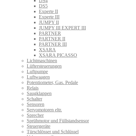
DS4
DS5
Experte II
Experte III
JUMPY II
JUMPY III EXPERT III
PARTNER
PARTNER II
PARTNER III
XSARA
XSARA PICASSO
Lichtmaschinen
Lüftersteuerungen
Luftpumpe
Luftwaagen
Potentiometer, Gas. Pedale
Relais
Saugklappen
Schalter
Sensoren
Servomotoren eltr.
Sprecher
Sprühmotor und Füllstandsensor
Steuergeräte
Türschlösser und Schlüssel