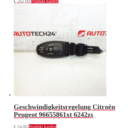
€
242,00
Produkt kaufen
Geschwindigkeitsregelung Citroën
Peugeot 96655861xt 6242zs
€
24,00
Produkt kaufen