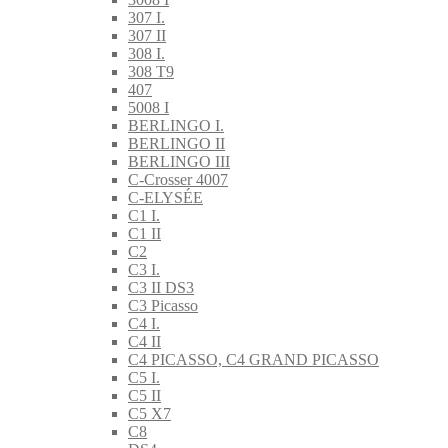
307 I.
307 II
308 I.
308 T9
407
5008 I
BERLINGO I.
BERLINGO II
BERLINGO III
C-Crosser 4007
C-ELYSÉE
C1 I.
C1 II
C2
C3 I.
C3 II DS3
C3 Picasso
C4 I.
C4 II
C4 PICASSO, C4 GRAND PICASSO
C5 I.
C5 II
C5 X7
C8