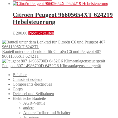
Citroën Peugeot 96605654XT 624219
Hebelsteuerung
€
200,00
Produkt kaufen
Bauteil unter dem Lenkrad für Citroën C6 und Peugeot 407
96611306XT 6242T1
Peugeot 807 14986790D 6452G6 Klimaanlagensteuergerät
Behälter
Châssis et essieux
Composants électriques
Corps
Deichsel und Seilbahnen
Elektrische Bauteile
AGR-Ventile
andere
Andere Treiber und Schalter
Anzeigen