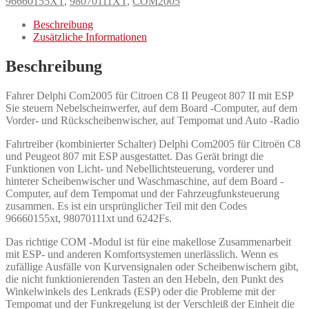
96660155XT
,
98070111XT
,
COM2005
Beschreibung
Zusätzliche Informationen
Beschreibung
Fahrer Delphi Com2005 für Citroen C8 II Peugeot 807 II mit ESP
Sie steuern Nebelscheinwerfer, auf dem Board -Computer, auf dem
Vorder- und Rückscheibenwischer, auf Tempomat und Auto -Radio
Fahrtreiber (kombinierter Schalter) Delphi Com2005 für Citroën C8
und Peugeot 807 mit ESP ausgestattet. Das Gerät bringt die
Funktionen von Licht- und Nebellichtsteuerung, vorderer und
hinterer Scheibenwischer und Waschmaschine, auf dem Board -
Computer, auf dem Tempomat und der Fahrzeugfunksteuerung
zusammen. Es ist ein ursprünglicher Teil mit den Codes
96660155xt, 98070111xt und 6242Fs.
Das richtige COM -Modul ist für eine makellose Zusammenarbeit
mit ESP- und anderen Komfortsystemen unerlässlich. Wenn es
zufällige Ausfälle von Kurvensignalen oder Scheibenwischern gibt,
die nicht funktionierenden Tasten an den Hebeln, den Punkt des
Winkelwinkels des Lenkrads (ESP) oder die Probleme mit der
Tempomat und der Funkregelung ist der Verschleiß der Einheit die