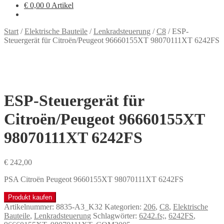
€
0,00
0 Artikel
Start
/
Elektrische Bauteile
/
Lenkradsteuerung
/
C8
/
ESP-
Steuergerät für Citroën/Peugeot 96660155XT 98070111XT 6242FS
ESP-Steuergerät für
Citroën/Peugeot 96660155XT
98070111XT 6242FS
€
242,00
PSA Citroën Peugeot 9660155XT 98070111XT 6242FS
Produkt kaufen
Artikelnummer:
8835-A3_K32
Kategorien:
206
,
C8
,
Elektrische
Bauteile
,
Lenkradsteuerung
Schlagwörter:
6242.fs;
,
6242FS
,