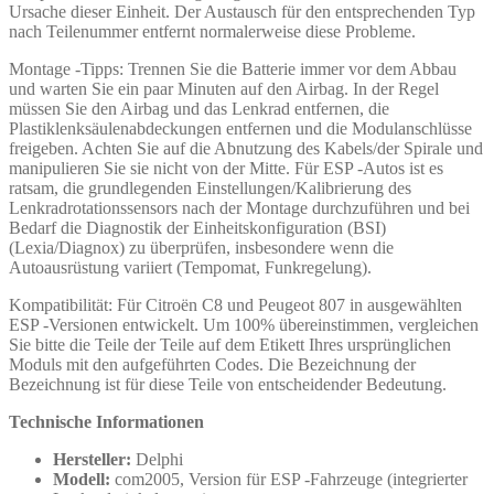
Ursache dieser Einheit. Der Austausch für den entsprechenden Typ
nach Teilenummer entfernt normalerweise diese Probleme.
Montage -Tipps: Trennen Sie die Batterie immer vor dem Abbau
und warten Sie ein paar Minuten auf den Airbag. In der Regel
müssen Sie den Airbag und das Lenkrad entfernen, die
Plastiklenksäulenabdeckungen entfernen und die Modulanschlüsse
freigeben. Achten Sie auf die Abnutzung des Kabels/der Spirale und
manipulieren Sie sie nicht von der Mitte. Für ESP -Autos ist es
ratsam, die grundlegenden Einstellungen/Kalibrierung des
Lenkradrotationssensors nach der Montage durchzuführen und bei
Bedarf die Diagnostik der Einheitskonfiguration (BSI)
(Lexia/Diagnox) zu überprüfen, insbesondere wenn die
Autoausrüstung variiert (Tempomat, Funkregelung).
Kompatibilität: Für Citroën C8 und Peugeot 807 in ausgewählten
ESP -Versionen entwickelt. Um 100% übereinstimmen, vergleichen
Sie bitte die Teile der Teile auf dem Etikett Ihres ursprünglichen
Moduls mit den aufgeführten Codes. Die Bezeichnung der
Bezeichnung ist für diese Teile von entscheidender Bedeutung.
Technische Informationen
Hersteller:
Delphi
Modell:
com2005, Version für ESP -Fahrzeuge (integrierter