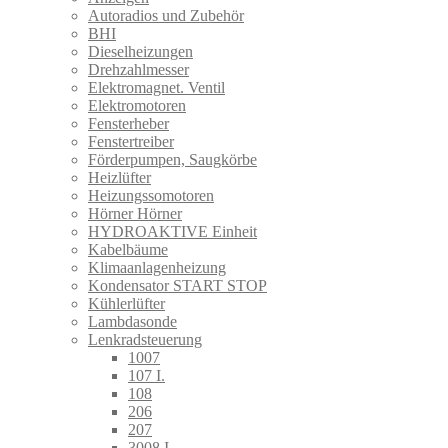
Autoradios und Zubehör
BHI
Dieselheizungen
Drehzahlmesser
Elektromagnet. Ventil
Elektromotoren
Fensterheber
Fenstertreiber
Förderpumpen, Saugkörbe
Heizlüfter
Heizungssomotoren
Hörner Hörner
HYDROAKTIVE Einheit
Kabelbäume
Klimaanlagenheizung
Kondensator START STOP
Kühlerlüfter
Lambdasonde
Lenkradsteuerung
1007
107 I.
108
206
207
3008 I